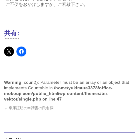
ご不便をおかけしますが、ご容赦下さい。
共有:
Warning
: count(): Parameter must be an array or an object that
implements Countable in
/home/yukimura3378/office-
inokouji.com/public_html/wp-content/themes/biz-
vektor/single.php
on line
47
←
車庫証明の申請書の氏名欄